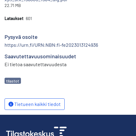
22.71 MB
Lataukset
601
Pysyvä osoite
https://urn.fi/URN:NBN:fi-fe2023013124936
Saavutettavuusominaisuudet
Ei tietoa saavutettavuudesta
Avainsanat
tilastot
Tietueen kaikki tiedot