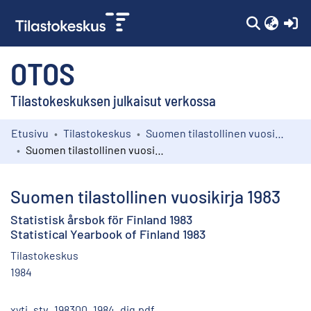
(c
OTOS
Tilastokeskuksen julkaisut verkossa
Etusivu
Tilastokeskus
Suomen tilastollinen vuosikirja
Kokoelmat
Suomen tilastollinen vuosikirja 1983
Selaa
Suomen tilastollinen vuosikirja 1983
Statistisk årsbok för Finland 1983
Statistical Yearbook of Finland 1983
Tilastokeskus
1984
xyti_stv_198300_1984_dig.pdf