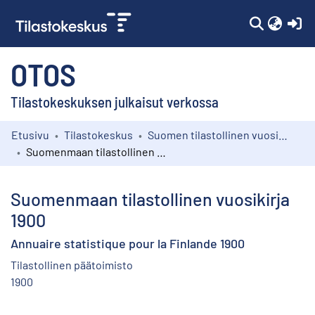
(c
OTOS
Tilastokeskuksen julkaisut verkossa
Etusivu
Tilastokeskus
Suomen tilastollinen vuosikirja
Kokoelmat
Suomenmaan tilastollinen vuosikirja 1900
Selaa
Suomenmaan tilastollinen vuosikirja
1900
Annuaire statistique pour la Finlande 1900
Tilastollinen päätoimisto
1900