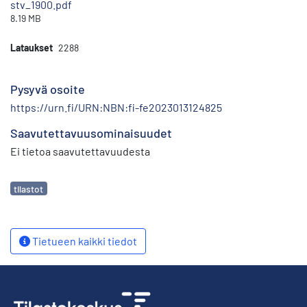
stv_1900.pdf
8.19 MB
Lataukset
2288
Pysyvä osoite
https://urn.fi/URN:NBN:fi-fe2023013124825
Saavutettavuusominaisuudet
Ei tietoa saavutettavuudesta
Avainsanat
tilastot
Tietueen kaikki tiedot