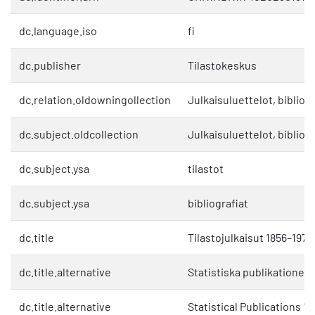
dc.language.iso
fi
dc.publisher
Tilastokeskus
dc.relation.oldowningollection
Julkaisuluettelot, bibliogr
dc.subject.oldcollection
Julkaisuluettelot, bibliogr
dc.subject.ysa
tilastot
dc.subject.ysa
bibliografiat
dc.title
Tilastojulkaisut 1856–1979
dc.title.alternative
Statistiska publikationer 
dc.title.alternative
Statistical Publications 1