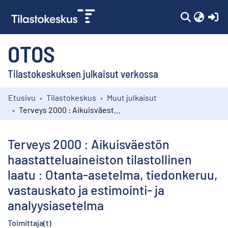
(c
OTOS
Tilastokeskuksen julkaisut verkossa
Etusivu
Tilastokeskus
Muut julkaisut
Kokoelmat
Terveys 2000 : Aikuisväestön haastatteluaineiston tilastollinen laatu : Otanta-asetelma, tiedonkeruu, vastauskato ja estimointi- ja analyysiasetelma
Selaa
Terveys 2000 : Aikuisväestön
haastatteluaineiston tilastollinen
laatu : Otanta-asetelma, tiedonkeruu,
vastauskato ja estimointi- ja
analyysiasetelma
Toimittaja(t)