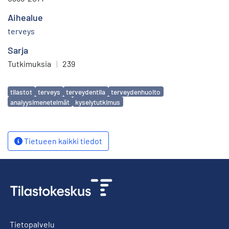
Aihealue
terveys
Sarja
Tutkimuksia
|
239
Avainsanat
tilastot
terveys
terveydentila
terveydenhuolto
analyysimenetelmät
kyselytutkimus
Tietueen kaikki tiedot
Tietopalvelu