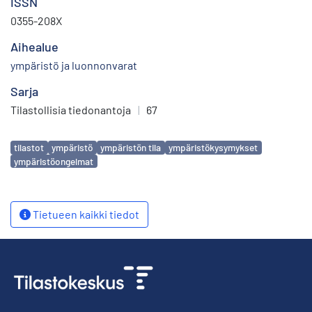
ISSN
0355-208X
Aihealue
ympäristö ja luonnonvarat
Sarja
Tilastollisia tiedonantoja
|
67
Avainsanat
tilastot
ympäristö
ympäristön tila
ympäristökysymykset
ympäristöongelmat
Tietueen kaikki tiedot