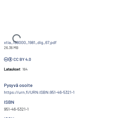
Ladataan...
xtia_198000_1981_dig_67.pdf
26.36 MB
CC BY 4.0
Lataukset
164
Pysyvä osoite
https://urn.fi/URN:ISBN:951-46-5321-1
ISBN
951-46-5321-1