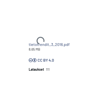
Ladataan...
tietotrendit_3_2016.pdf
8.65 MB
CC BY 4.0
Lataukset
111