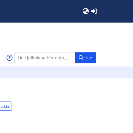
(current)
Hae
aikki