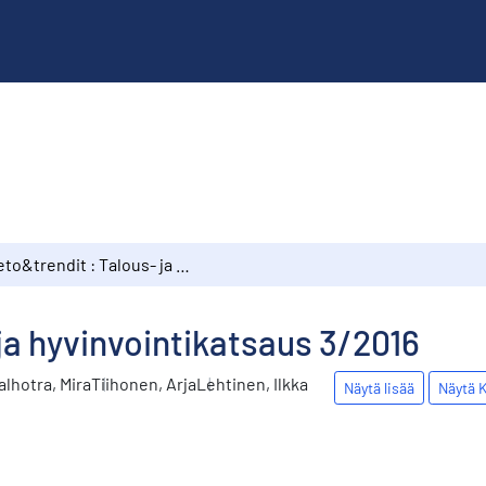
Tieto&trendit : Talous- ja hyvinvointikatsaus 3/2016
 ja hyvinvointikatsaus 3/2016
alhotra, Mira
Tiihonen, Arja
Lehtinen, Ilkka
Näytä lisää
Näytä K