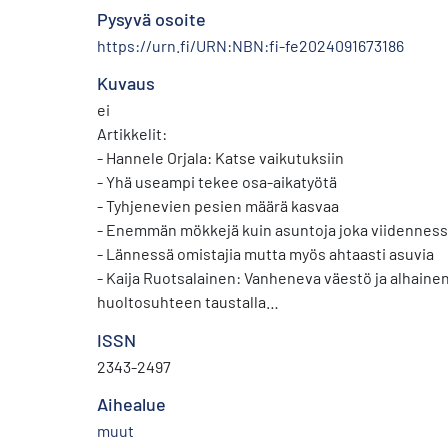
Pysyvä osoite
https://urn.fi/URN:NBN:fi-fe2024091673186
Kuvaus
ei
Artikkelit:
- Hannele Orjala: Katse vaikutuksiin
- Yhä useampi tekee osa-aikatyötä
- Tyhjenevien pesien määrä kasvaa
- Enemmän mökkejä kuin asuntoja joka viidennes
- Lännessä omistajia mutta myös ahtaasti asuvia
- Kaija Ruotsalainen: Vanheneva väestö ja alhainen
huoltosuhteen taustalla
- Kaija Ruotsalainen: Harmaantuvassa Euroopassa
ISSN
- Katri Kaaja ja Mira Malhotra: Vaihtotase yksin ei
2343-2497
velkaantumisesta
- Arja Tiihonen: Kaupungistuminen etenee – löytyy
Aihealue
- Ilkka Lehtinen: Vuokramarkkinoilla sanoista teko
muut
- Mira Kuussaari: Nyt rakennetaan kerrostaloja ka