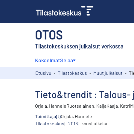
OTOS
Tilastokeskuksen julkaisut verkossa
Kokoelmat
Selaa
Etusivu
Tilastokeskus
Muut julkaisut
Tieto&trendit : Talous-
Orjala, Hannele
Ruotsalainen, Kaija
Kaaja, Katri
M
Toimittaja(t)
Orjala, Hannele
Tilastokeskus
2016
kausijulkaisu