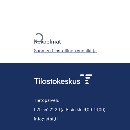
Ladataan...
Kokoelmat
Suomen tilastollinen vuosikirja
Tietopalvelu
029 551 2220
(arkisin klo 9.00-16.00)
info@stat.fi