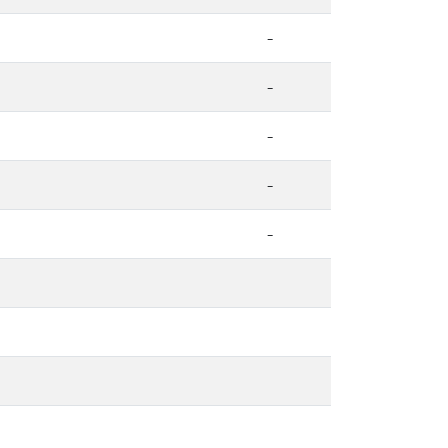
-
-
-
-
-