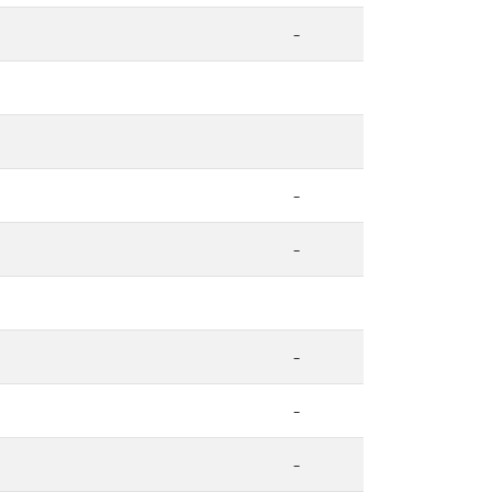
-
-
-
-
-
-