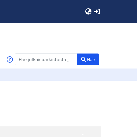
(current)
Hae
-