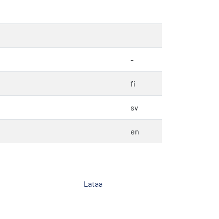
-
fi
sv
en
Lataa