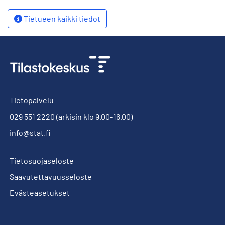
Tietueen kaikki tiedot
Tietopalvelu
029 551 2220
(arkisin klo 9.00-16.00)
info@stat.fi
Tietosuojaseloste
Saavutettavuusseloste
Evästeasetukset