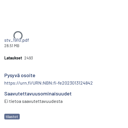
Ladataan...
stv_1910.pdf
28.51 MB
Lataukset
2493
Pysyvä osoite
https://urn.fi/URN:NBN:fi-fe2023013124842
Saavutettavuusominaisuudet
Ei tietoa saavutettavuudesta
Avainsanat
tilastot