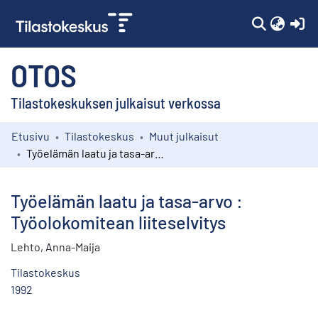
(c
OTOS
Tilastokeskuksen julkaisut verkossa
Etusivu
Tilastokeskus
Muut julkaisut
Kokoelmat
Työelämän laatu ja tasa-arvo : Työolokomitean liiteselvitys
Selaa
Työelämän laatu ja tasa-arvo :
Työolokomitean liiteselvitys
Lehto, Anna-Maija
Tilastokeskus
1992