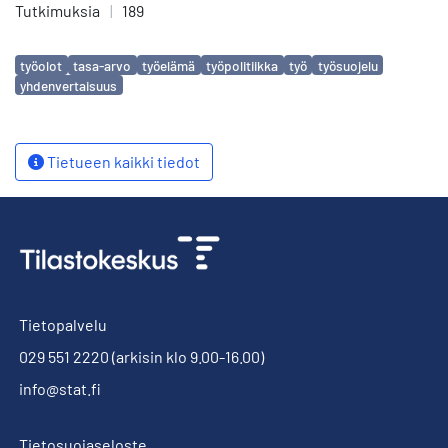
Tutkimuksia
|
189
Avainsanat
työolot
tasa-arvo
työelämä
työpolitiikka
työ
työsuojelu
yhdenvertaisuus
Tietueen kaikki tiedot
Tietopalvelu
029 551 2220
(arkisin klo 9.00-16.00)
info@stat.fi
Tietosuojaseloste