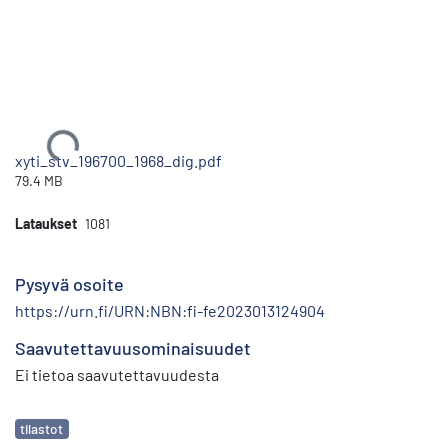
Ladataan...
xyti_stv_196700_1968_dig.pdf
79.4 MB
Lataukset
1081
Pysyvä osoite
https://urn.fi/URN:NBN:fi-fe2023013124904
Saavutettavuusominaisuudet
Ei tietoa saavutettavuudesta
Avainsanat
tilastot