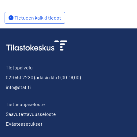
Tietueen kaikki tiedot
Tietopalvelu
029 551 2220
(arkisin klo 9.00-16.00)
info@stat.fi
Tietosuojaseloste
Saavutettavuusseloste
Evästeasetukset