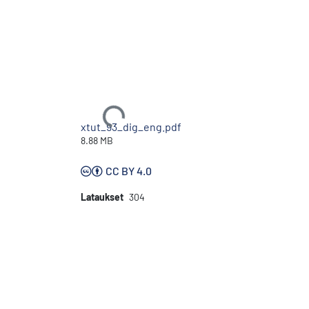
Ladataan...
xtut_93_dig_eng.pdf
8.88 MB
CC BY 4.0
Lataukset
304