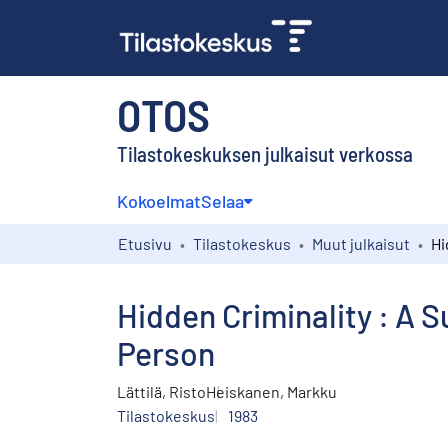
OTOS
Tilastokeskuksen julkaisut verkossa
Kokoelmat
Selaa
Etusivu
Tilastokeskus
Muut julkaisut
Hidden Criminality : A 
Person
Lättilä, Risto
Heiskanen, Markku
Tilastokeskus
1983