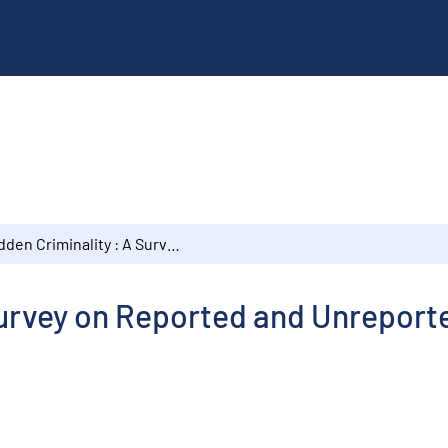
Hidden Criminality : A Survey on Reported and Unreported Offences Against the Person
Survey on Reported and Unreport