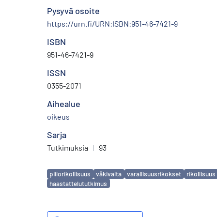
Pysyvä osoite
https://urn.fi/URN:ISBN:951-46-7421-9
ISBN
951-46-7421-9
ISSN
0355-2071
Aihealue
oikeus
Sarja
Tutkimuksia
|
93
Avainsanat
piilorikollisuus
väkivalta
varallisuusrikokset
rikollisuus
haastattelututkimus