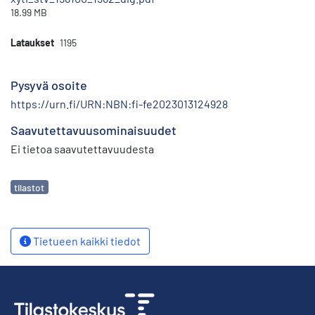
18.99 MB
Lataukset
1195
Pysyvä osoite
https://urn.fi/URN:NBN:fi-fe2023013124928
Saavutettavuusominaisuudet
Ei tietoa saavutettavuudesta
Avainsanat
tilastot
Tietueen kaikki tiedot