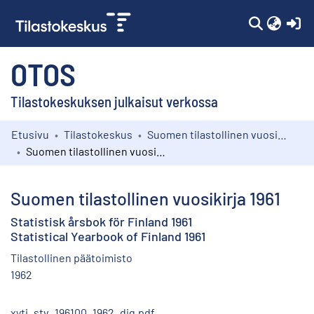
(c
OTOS
Tilastokeskuksen julkaisut verkossa
Etusivu
Tilastokeskus
Suomen tilastollinen vuosikirja
Kokoelmat
Suomen tilastollinen vuosikirja 1961
Selaa
Suomen tilastollinen vuosikirja 1961
Statistisk årsbok för Finland 1961
Statistical Yearbook of Finland 1961
Tilastollinen päätoimisto
1962
xyti_stv_196100_1962_dig.pdf