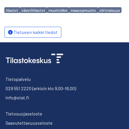
Avainsanat
tilastot
väestötilastot
muuttoliike
maassamuutto
siirtolaisuus
Tietueen kaikki tiedot
Tietopalvelu
029 551 2220
(arkisin klo 9.00-16.00)
info@stat.fi
Tietosuojaseloste
Saavutettavuusseloste