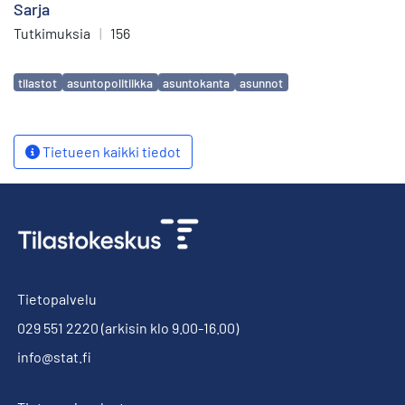
Sarja
Tutkimuksia
|
156
Avainsanat
tilastot
asuntopolitiikka
asuntokanta
asunnot
Tietueen kaikki tiedot
Tietopalvelu
029 551 2220
(arkisin klo 9.00-16.00)
info@stat.fi