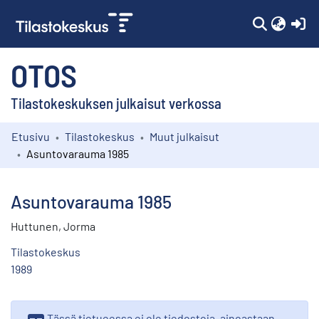
(c
OTOS
Tilastokeskuksen julkaisut verkossa
Etusivu
Tilastokeskus
Muut julkaisut
Kokoelmat
Asuntovarauma 1985
Selaa
Asuntovarauma 1985
Huttunen, Jorma
Tilastokeskus
1989
Tässä tietueessa ei ole tiedostoja, ainoastaan