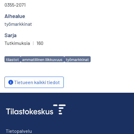
0355-2071
Aihealue
työmarkkinat
Sarja
Tutkimuksia
|
160
Avainsanat
tilastot
ammatillinen liikkuvuus
työmarkkinat
Tietueen kaikki tiedot
Tietopalvelu