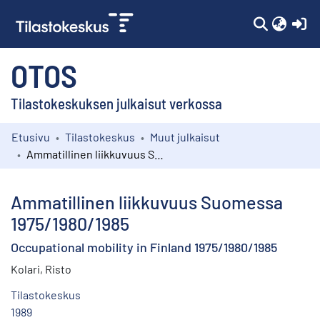
(c
OTOS
Tilastokeskuksen julkaisut verkossa
Etusivu
Tilastokeskus
Muut julkaisut
Kokoelmat
Ammatillinen liikkuvuus Suomessa 1975/1980/1985
Selaa
Ammatillinen liikkuvuus Suomessa
1975/1980/1985
Occupational mobility in Finland 1975/1980/1985
Kolari, Risto
Tilastokeskus
1989