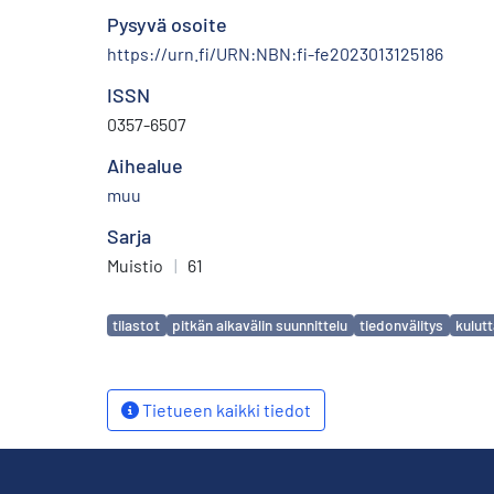
Pysyvä osoite
https://urn.fi/URN:NBN:fi-fe2023013125186
ISSN
0357-6507
Aihealue
muu
Sarja
Muistio
|
61
Avainsanat
tilastot
pitkän aikavälin suunnittelu
tiedonvälitys
kulutt
Tietueen kaikki tiedot