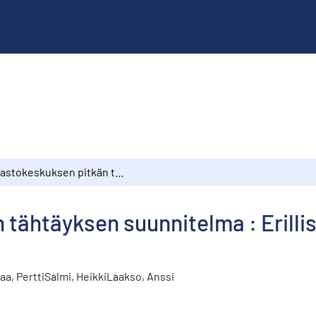
Tilastokeskuksen pitkän tähtäyksen suunnitelma : Erillisselvitys: Tilastotietojen välittäminen kuluttajille
tähtäyksen suunnitelma : Erillis
a, Pertti
Salmi, Heikki
Laakso, Anssi