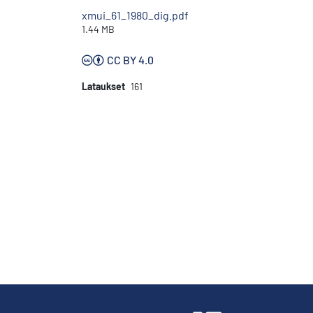
xmui_61_1980_dig.pdf
1.44 MB
CC BY 4.0
Lataukset
161