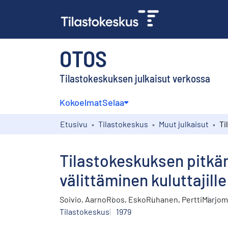
OTOS
Tilastokeskuksen julkaisut verkossa
Kokoelmat
Selaa
Etusivu
Tilastokeskus
Muut julkaisut
Tilastokeskuksen pitkän 
välittäminen kuluttajille
Soivio, Aarno
Roos, Esko
Ruhanen, Pertti
Marjoma
Tilastokeskus
1979