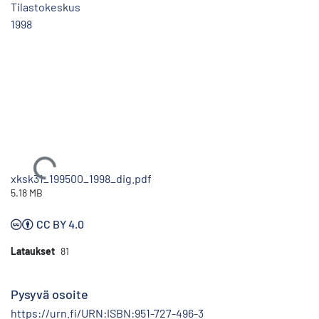
Tilastokeskus
1998
Ladataan...
xksk31_199500_1998_dig.pdf
5.18 MB
CC BY 4.0
Lataukset
81
Pysyvä osoite
https://urn.fi/URN:ISBN:951-727-496-3