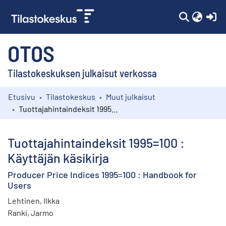
(c
OTOS
Tilastokeskuksen julkaisut verkossa
Etusivu
Tilastokeskus
Muut julkaisut
Kokoelmat
Tuottajahintaindeksit 1995=100 : Käyttäjän käsikirja
Selaa
Tuottajahintaindeksit 1995=100 :
Käyttäjän käsikirja
Producer Price Indices 1995=100 : Handbook for
Users
Lehtinen, Ilkka
Ranki, Jarmo