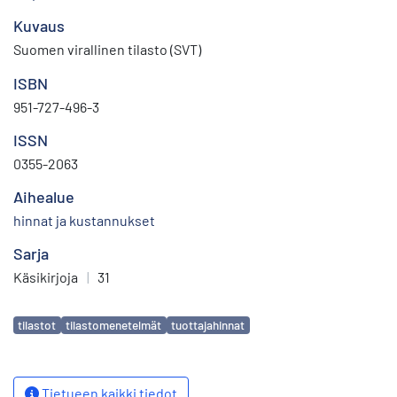
Kuvaus
Suomen virallinen tilasto (SVT)
ISBN
951-727-496-3
ISSN
0355-2063
Aihealue
hinnat ja kustannukset
Sarja
Käsikirjoja
|
31
Avainsanat
tilastot
tilastomenetelmät
tuottajahinnat
Tietueen kaikki tiedot