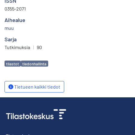
ISSN
0355-2071
Aihealue
muu
Sarja
Tutkimuksia
|
90
Avainsanat
tilastot
tiedonhallinta
Tietueen kaikki tiedot