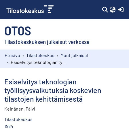
(c
OTOS
Tilastokeskuksen julkaisut verkossa
Etusivu
Tilastokeskus
Muut julkaisut
Kokoelmat
Esiselvitys teknologian työllisyysvaikutuksia koskevien tilastojen kehittämisestä
Selaa
Esiselvitys teknologian
työllisyysvaikutuksia koskevien
tilastojen kehittämisestä
Keinänen, Päivi
Tilastokeskus
1984