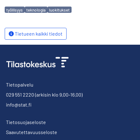
Avainsanat
työllisyys
teknologia
luokitukset
Tietueen kaikki tiedot
Tietopalvelu
029 551 2220
(arkisin klo 9.00-16.00)
info@stat.fi
Tietosuojaseloste
Saavutettavuusseloste