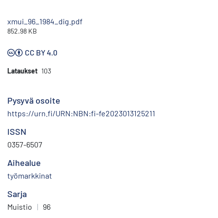
xmui_96_1984_dig.pdf
852.98 KB
CC BY 4.0
Lataukset
103
Pysyvä osoite
https://urn.fi/URN:NBN:fi-fe2023013125211
ISSN
0357-6507
Aihealue
työmarkkinat
Sarja
Muistio
|
96