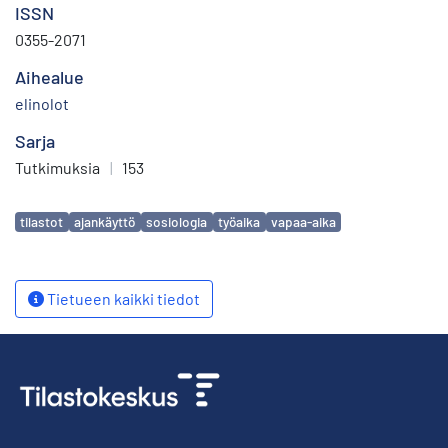
ISSN
0355-2071
Aihealue
elinolot
Sarja
Tutkimuksia
|
153
Avainsanat
tilastot
ajankäyttö
sosiologia
työaika
vapaa-aika
Tietueen kaikki tiedot