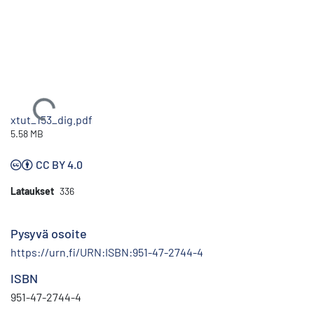
Ladataan...
xtut_153_dig.pdf
5.58 MB
CC BY 4.0
Lataukset
336
Pysyvä osoite
https://urn.fi/URN:ISBN:951-47-2744-4
ISBN
951-47-2744-4