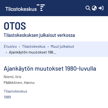
(c
OTOS
Tilastokeskuksen julkaisut verkossa
Etusivu
Tilastokeskus
Muut julkaisut
Kokoelmat
Ajankäytön muutokset 1980-luvulla
Selaa
Ajankäytön muutokset 1980-luvulla
Niemi, Iiris
Pääkkönen, Hannu
Tilastokeskus
1989