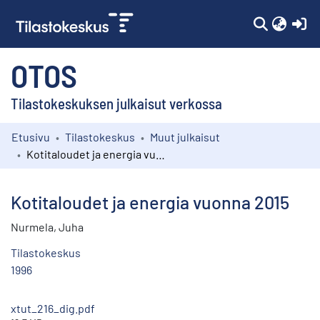
(c
OTOS
Tilastokeskuksen julkaisut verkossa
Etusivu
Tilastokeskus
Muut julkaisut
Kokoelmat
Kotitaloudet ja energia vuonna 2015
Selaa
Kotitaloudet ja energia vuonna 2015
Nurmela, Juha
Tilastokeskus
1996
xtut_216_dig.pdf