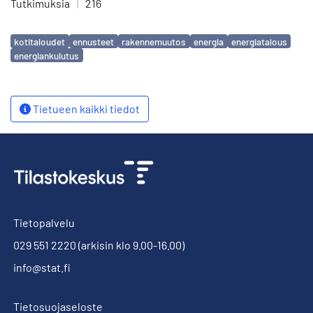
Tutkimuksia
|
216
Avainsanat
kotitaloudet
ennusteet
rakennemuutos
energia
energiatalous
energiankulutus
Tietueen kaikki tiedot
Tietopalvelu
029 551 2220
(arkisin klo 9.00-16.00)
info@stat.fi
Tietosuojaseloste