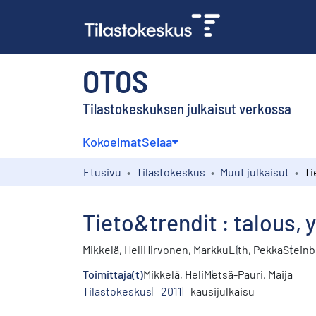
OTOS
Tilastokeskuksen julkaisut verkossa
Kokoelmat
Selaa
Etusivu
Tilastokeskus
Muut julkaisut
Tieto&trendit : talous, 
Mikkelä, Heli
Hirvonen, Markku
Lith, Pekka
Steinb
Toimittaja(t)
Mikkelä, Heli
Metsä-Pauri, Maija
Tilastokeskus
2011
kausijulkaisu