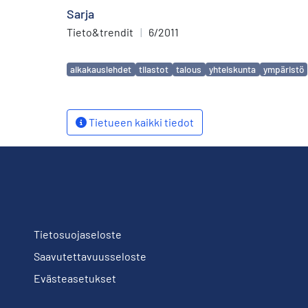
Sarja
- Tuija Lapveteläinen: Suomen metsät päästöiksi?
- Kotimaan foorumi
Tieto&trendit
|
6/2011
Avainsanat
aikakauslehdet
tilastot
talous
yhteiskunta
ympäristö
Tietueen kaikki tiedot
Tietosuojaseloste
Saavutettavuusseloste
Evästeasetukset