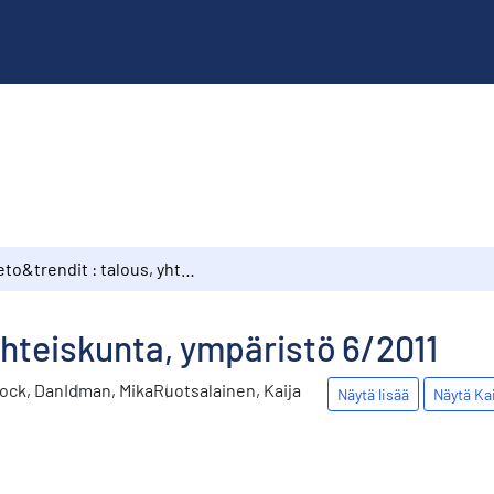
Tieto&trendit : talous, yhteiskunta, ympäristö 6/2011
yhteiskunta, ympäristö 6/2011
ock, Dan
Idman, Mika
Ruotsalainen, Kaija
Näytä lisää
Näytä Ka