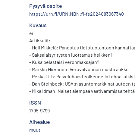
Pysyvä osoite
https://urn.fi/URN:NBN:fi-fe2024083067340
Kuvaus
ei
Artikkelit:
- Heli Mikkelä: Panostus tietotuotantoon kannatta
- Saksalaisyritysten luottamus heikkeni
- Kuka pelastaisi veronmaksajan?
- Markku Hirvonen: Verovalvonnan musta aukko
- Pekka Lith: Palveluhaasteoikeudella tehoa julkisi
- Dan Steinbock: USA:n asuntomarkkinat uuteen 
- Mika Idman: Naiset aiempaa vaativammissa tehtä
ennallaan
ISSN
- Kaija Ruotsalainen: Väestölaskenta meillä ja muu
1795-9799
- Ilkka Lehtinen: Viina on halpaa
- Eeva Hamunen: HYMY-ryhmä: Yksi luku ei riitä
Aihealue
- Aku Alanen: Lama liippasi elokuva-alaakin
muut
- Jussi Melkas: Aika jättää jälkiä tilastoon