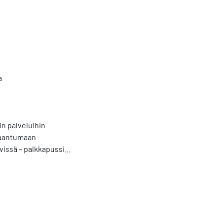
a
in palveluihin
taantumaan
vissä – palkkapussi
alla