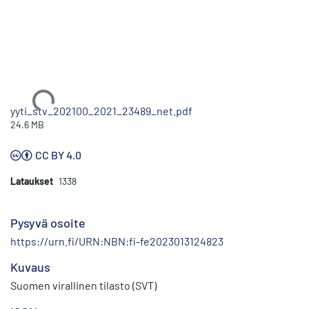
Ladataan...
yyti_stv_202100_2021_23489_net.pdf
24.6 MB
CC BY 4.0
Lataukset
1338
Pysyvä osoite
https://urn.fi/URN:NBN:fi-fe2023013124823
Kuvaus
Suomen virallinen tilasto (SVT)