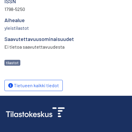
ISSN
1798-5250
Aihealue
yleistilastot
Saavutettavuusominaisuudet
Ei tietoa saavutettavuudesta
Avainsanat
tilastot
Tietueen kaikki tiedot