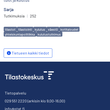
tulot ja kulutus
Sarja
Tutkimuksia
|
252
Avainsanat
tilastot
tilastointi
kulutus
väestö
kotitaloudet
yhteiskuntapolitiikka
kulutustutkimus
Tietueen kaikki tiedot
Tietopalvelu
029 551 2220
(arkisin klo 9.00-16.00)
info@stat.fi