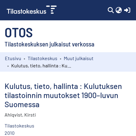
(c
OTOS
Tilastokeskuksen julkaisut verkossa
Etusivu
Tilastokeskus
Muut julkaisut
Kokoelmat
Kulutus, tieto, hallinta : Kulutuksen tilastoinnin muutokset 1900–luvun Suomessa
Selaa
Kulutus, tieto, hallinta : Kulutuksen
tilastoinnin muutokset 1900–luvun
Suomessa
Ahlqvist, Kirsti
Tilastokeskus
2010