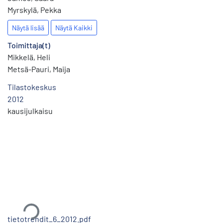
Myrskylä, Pekka
Näytä lisää
Näytä Kaikki
Toimittaja(t)
Mikkelä, Heli
Metsä-Pauri, Maija
Tilastokeskus
2012
kausijulkaisu
Ladataan...
tietotrendit_6_2012.pdf