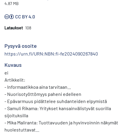
4.87 MB
CC BY 4.0
Lataukset
108
Pysyvä osoite
https://urn.fi/URN:NBN:fi-fe2024090267840
Kuvaus
ei
Artikkelit:
- Informaatikkoa aina tarvitaan...
- Nuorisotyöttömyys paheni edelleen
- Epävarmuus pidättelee suhdanteiden elpymistä
- Samuli Rikama: Yritykset kansainvälistyvät suorilla
sijoituksilla
- Mika Maliranta: Tuottavuuden ja hyvinvoinnin näkymät
huolestuttavat