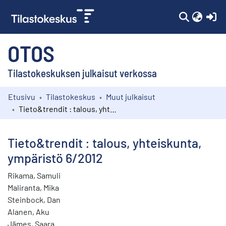
(c
OTOS
Tilastokeskuksen julkaisut verkossa
Etusivu
Tilastokeskus
Muut julkaisut
Kokoelmat
Tieto&trendit : talous, yhteiskunta, ympäristö 6/2012
Selaa
Tieto&trendit : talous, yhteiskunta,
ympäristö 6/2012
Rikama, Samuli
Maliranta, Mika
Steinbock, Dan
Alanen, Aku
Jämes, Saara