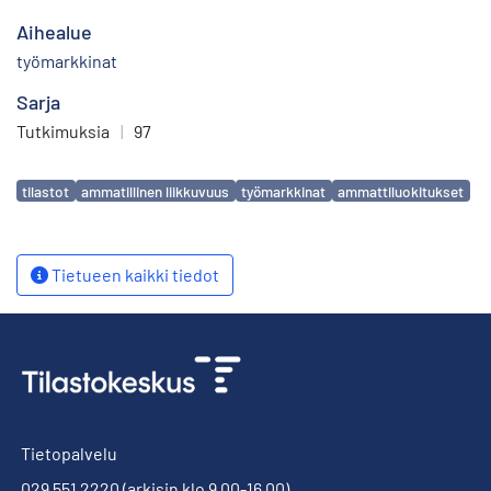
Aihealue
työmarkkinat
Sarja
Tutkimuksia
|
97
Avainsanat
tilastot
ammatillinen liikkuvuus
työmarkkinat
ammattiluokitukset
Tietueen kaikki tiedot
Tietopalvelu
029 551 2220
(arkisin klo 9.00-16.00)