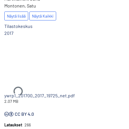
Montonen, Satu
Näytä lisää
Näytä Kaikki
Tilastokeskus
2017
Ladataan...
ywrp1_201700_2017_19725_net.pdf
2.07 MB
CC BY 4.0
Lataukset
266