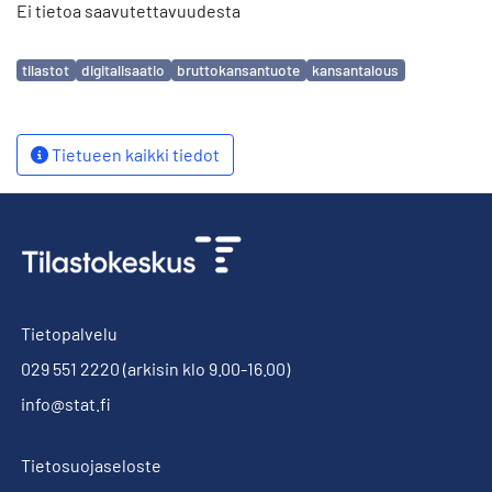
Ei tietoa saavutettavuudesta
Avainsanat
tilastot
digitalisaatio
bruttokansantuote
kansantalous
Tietueen kaikki tiedot
Tietopalvelu
029 551 2220
(arkisin klo 9.00-16.00)
info@stat.fi
Tietosuojaseloste