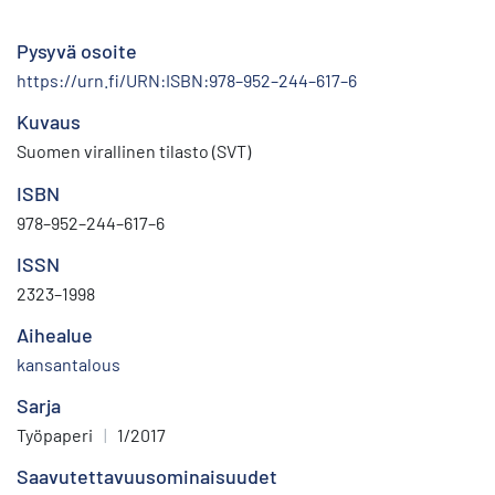
Pysyvä osoite
https://urn.fi/URN:ISBN:978–952–244–617–6
Kuvaus
Suomen virallinen tilasto (SVT)
ISBN
978–952–244–617–6
ISSN
2323–1998
Aihealue
kansantalous
Sarja
Työpaperi
|
1/2017
Saavutettavuusominaisuudet