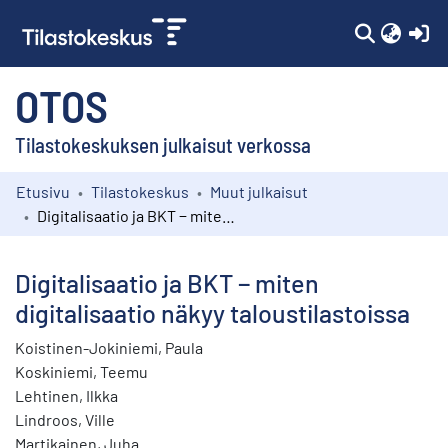
(c
OTOS
Tilastokeskuksen julkaisut verkossa
Etusivu
Tilastokeskus
Muut julkaisut
Kokoelmat
Digitalisaatio ja BKT − miten digitalisaatio näkyy taloustilastoissa
Selaa
Digitalisaatio ja BKT − miten
digitalisaatio näkyy taloustilastoissa
Koistinen-Jokiniemi, Paula
Koskiniemi, Teemu
Lehtinen, Ilkka
Lindroos, Ville
Martikainen, Juha