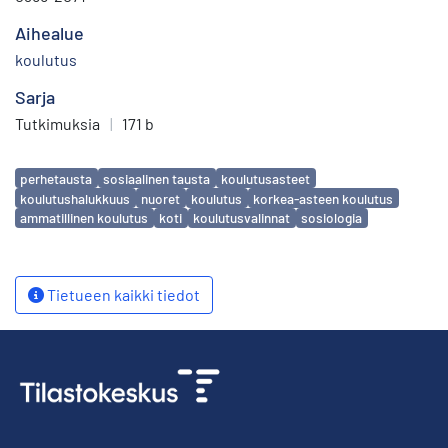
Aihealue
koulutus
Sarja
Tutkimuksia
|
171 b
Avainsanat
perhetausta
sosiaalinen tausta
koulutusasteet
koulutushalukkuus
nuoret
koulutus
korkea-asteen koulutus
ammatillinen koulutus
koti
koulutusvalinnat
sosiologia
Tietueen kaikki tiedot