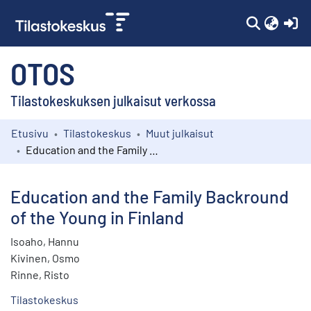
(c
OTOS
Tilastokeskuksen julkaisut verkossa
Etusivu
Tilastokeskus
Muut julkaisut
Kokoelmat
Education and the Family Backround of the Young in Finland
Selaa
Education and the Family Backround
of the Young in Finland
Isoaho, Hannu
Kivinen, Osmo
Rinne, Risto
Tilastokeskus