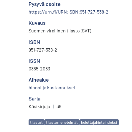
Pysyvä osoite
https://urn.fi/URN:ISBN:951-727-538-2
Kuvaus
Suomen virallinen tilasto (SVT)
ISBN
951-727-538-2
ISSN
0355-2063
Aihealue
hinnat ja kustannukset
Sarja
Käsikirjoja
|
39
Avainsanat
tilastot
tilastomenetelmät
kuluttajahintaindeksi