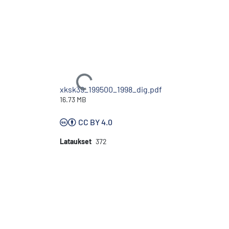
Ladataan...
xksk39_199500_1998_dig.pdf
16.73 MB
CC BY 4.0
Lataukset
372