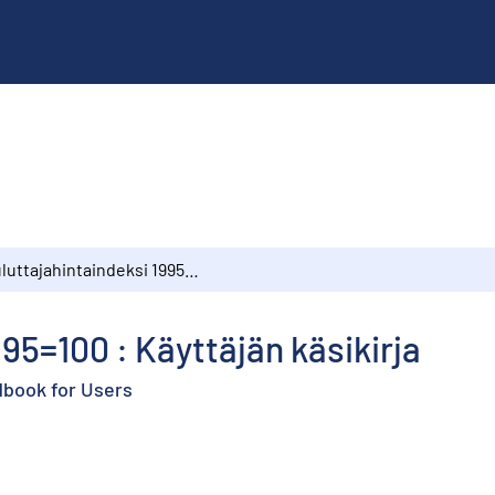
Kuluttajahintaindeksi 1995=100 : Käyttäjän käsikirja
95=100 : Käyttäjän käsikirja
dbook for Users