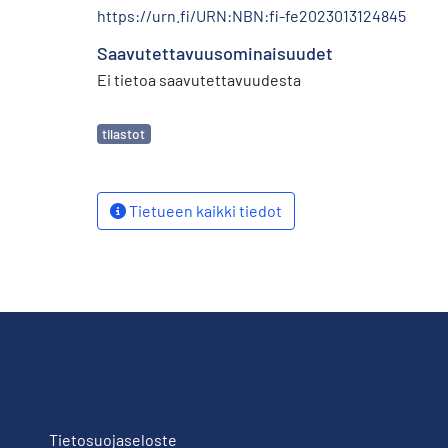
https://urn.fi/URN:NBN:fi-fe2023013124845
Saavutettavuusominaisuudet
Ei tietoa saavutettavuudesta
Avainsanat
tilastot
Tietueen kaikki tiedot
Tietosuojaseloste