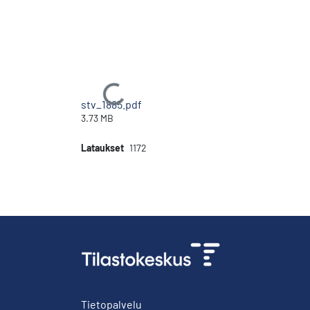
Ladataan...
stv_1885.pdf
3.73 MB
Lataukset
1172
Tietopalvelu