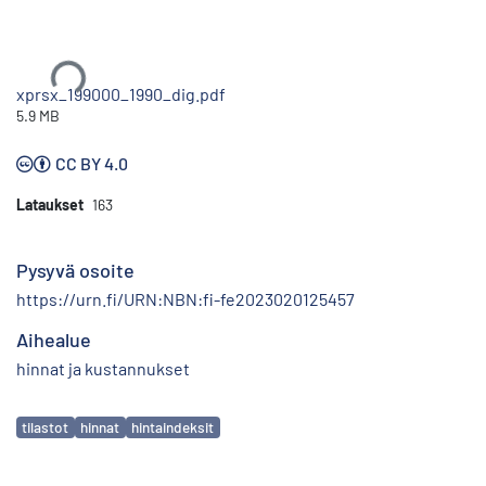
Ladataan...
xprsx_199000_1990_dig.pdf
5.9 MB
CC BY 4.0
Lataukset
163
Pysyvä osoite
https://urn.fi/URN:NBN:fi-fe2023020125457
Aihealue
hinnat ja kustannukset
Avainsanat
tilastot
hinnat
hintaindeksit