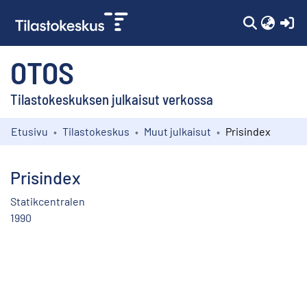
(c
OTOS
Tilastokeskuksen julkaisut verkossa
Etusivu
Tilastokeskus
Muut julkaisut
Prisindex
Kokoelmat
Selaa
Prisindex
Statikcentralen
1990