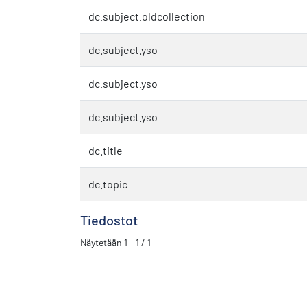
dc.subject.oldcollection
dc.subject.yso
dc.subject.yso
dc.subject.yso
dc.title
dc.topic
Tiedostot
Näytetään
1 - 1 / 1