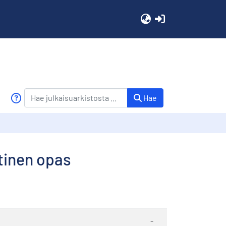
(current)
Hae
ttinen opas
-