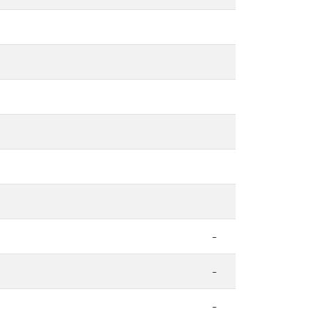
-
-
-