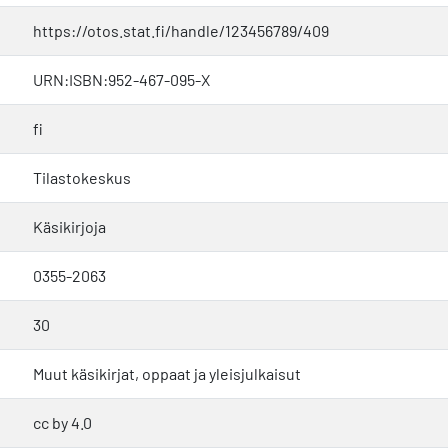
https://otos.stat.fi/handle/123456789/409
URN:ISBN:952-467-095-X
fi
Tilastokeskus
Käsikirjoja
0355-2063
30
Muut käsikirjat, oppaat ja yleisjulkaisut
cc by 4.0