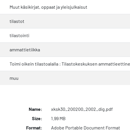
Muut käsikirjat, oppaat ja yleisjulkaisut
tilastot
tilastointi
ammattietiikka
Toimi oikein tilastoalalla : Tilastokeskuksen ammattieettin
muu
Name:
xksk30_200200_2002_dig.pdf
Size:
1.99 MB
Format:
Adobe Portable Document Format