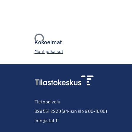
Ladataan...
Kokoelmat
Muut julkaisut
Tietopalvelu
029 551 2220
(arkisin klo 9.00-16.00)
info@stat.fi