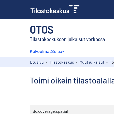
OTOS
Tilastokeskuksen julkaisut verkossa
Kokoelmat
Selaa
Etusivu
Tilastokeskus
Muut julkaisut
Toimi oikein tilastoala
dc.coverage.spatial