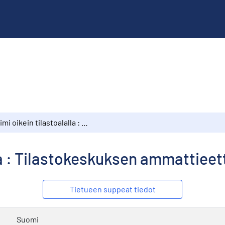
Toimi oikein tilastoalalla : Tilastokeskuksen ammattieettinen opas
lla : Tilastokeskuksen ammattiee
Tietueen suppeat tiedot
Suomi