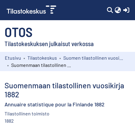
(c
OTOS
Tilastokeskuksen julkaisut verkossa
Etusivu
Tilastokeskus
Suomen tilastollinen vuosikirja
Kokoelmat
Suomenmaan tilastollinen vuosikirja 1882
Selaa
Suomenmaan tilastollinen vuosikirja
1882
Annuaire statistique pour la Finlande 1882
Tilastollinen toimisto
1882