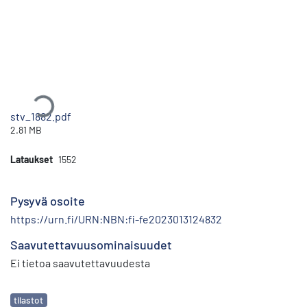
Ladataan...
stv_1882.pdf
2.81 MB
Lataukset
1552
Pysyvä osoite
https://urn.fi/URN:NBN:fi-fe2023013124832
Saavutettavuusominaisuudet
Ei tietoa saavutettavuudesta
Avainsanat
tilastot