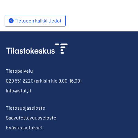
Tietueen kaikki tiedot
Tietopalvelu
029 551 2220
(arkisin klo 9.00-16.00)
info@stat.fi
Tietosuojaseloste
Saavutettavuusseloste
Evästeasetukset