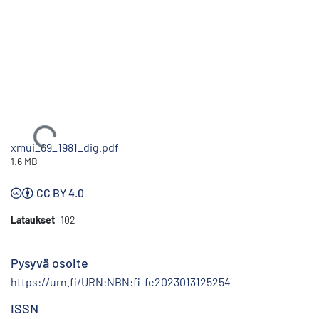
Ladataan...
xmui_69_1981_dig.pdf
1.6 MB
CC BY 4.0
Lataukset
102
Pysyvä osoite
https://urn.fi/URN:NBN:fi-fe2023013125254
ISSN