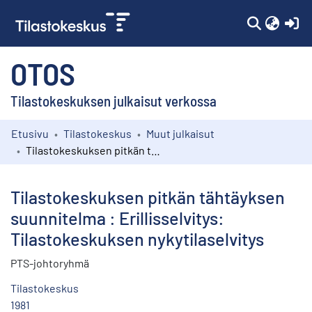
(c
OTOS
Tilastokeskuksen julkaisut verkossa
Etusivu
Tilastokeskus
Muut julkaisut
Kokoelmat
Tilastokeskuksen pitkän tähtäyksen suunnitelma : Erillisselvitys: Tilastokeskuksen nykytilaselvitys
Selaa
Tilastokeskuksen pitkän tähtäyksen
suunnitelma : Erillisselvitys:
Tilastokeskuksen nykytilaselvitys
PTS-johtoryhmä
Tilastokeskus
1981