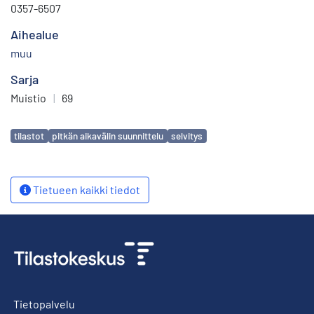
0357-6507
Aihealue
muu
Sarja
Muistio
|
69
Avainsanat
tilastot
pitkän aikavälin suunnittelu
selvitys
Tietueen kaikki tiedot
Tietopalvelu