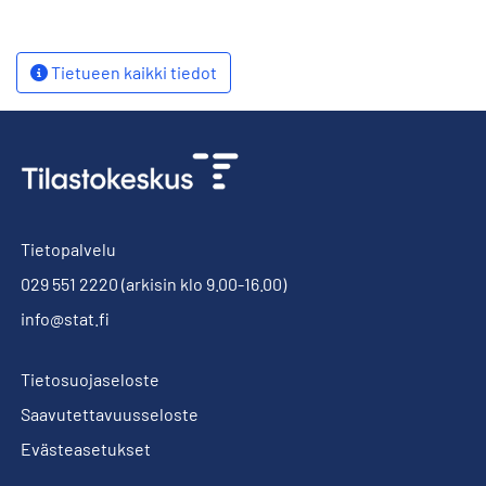
Tietueen kaikki tiedot
Tietopalvelu
029 551 2220
(arkisin klo 9.00-16.00)
info@stat.fi
Tietosuojaseloste
Saavutettavuusseloste
Evästeasetukset