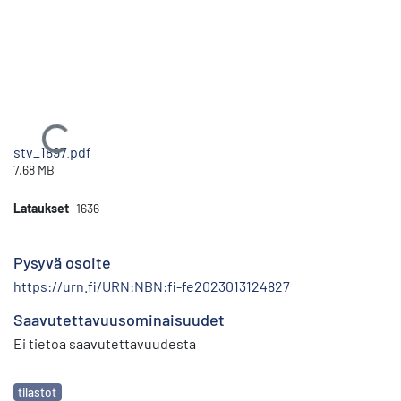
Ladataan...
stv_1897.pdf
7.68 MB
Lataukset
1636
Pysyvä osoite
https://urn.fi/URN:NBN:fi-fe2023013124827
Saavutettavuusominaisuudet
Ei tietoa saavutettavuudesta
Avainsanat
tilastot