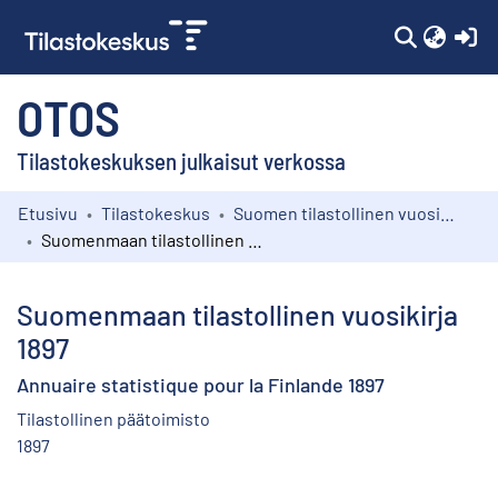
(c
OTOS
Tilastokeskuksen julkaisut verkossa
Etusivu
Tilastokeskus
Suomen tilastollinen vuosikirja
Kokoelmat
Suomenmaan tilastollinen vuosikirja 1897
Selaa
Suomenmaan tilastollinen vuosikirja
1897
Annuaire statistique pour la Finlande 1897
Tilastollinen päätoimisto
1897