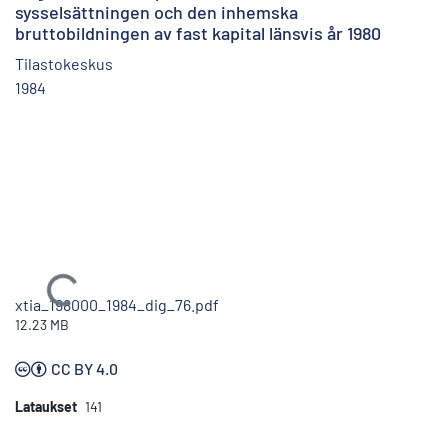
sysselsättningen och den inhemska
bruttobildningen av fast kapital länsvis år 1980
Tilastokeskus
1984
Ladataan...
xtia_198000_1984_dig_76.pdf
12.23 MB
CC BY 4.0
Lataukset
141