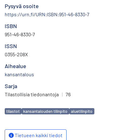
Pysyvä osoite
https://urn.fi/URN:ISBN:951-46-8330-7
ISBN
951-46-8330-7
ISSN
0355-208X
Aihealue
kansantalous
Sarja
Tilastollisia tiedonantoja
|
76
Avainsanat
tilastot
kansantalouden tilinpito
aluetilinpito
Tietueen kaikki tiedot