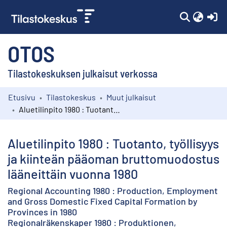
(c
OTOS
Tilastokeskuksen julkaisut verkossa
Etusivu
Tilastokeskus
Muut julkaisut
Kokoelmat
Aluetilinpito 1980 : Tuotanto, työllisyys ja kiinteän pääoman bruttomuodostus lääneittäin vuonna 1980
Selaa
Aluetilinpito 1980 : Tuotanto, työllisyys
ja kiinteän pääoman bruttomuodostus
lääneittäin vuonna 1980
Regional Accounting 1980 : Production, Employment
and Gross Domestic Fixed Capital Formation by
Provinces in 1980
Regionalräkenskaper 1980 : Produktionen,