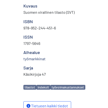
Kuvaus
Suomen virallinen tilasto (SVT)
ISBN
978–952–244–451–6
ISSN
1797–5646
Aihealue
työmarkkinat
Sarja
Käsikirjoja 47
Avainsanat
tilastot
indeksit
työvoimakustannukset
Tietueen kaikki tiedot