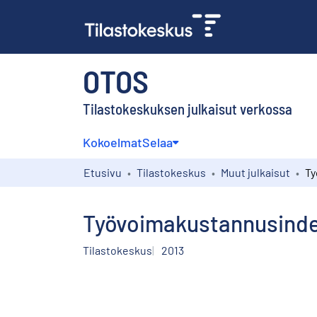
OTOS
Tilastokeskuksen julkaisut verkossa
Kokoelmat
Selaa
Etusivu
Tilastokeskus
Muut julkaisut
Työvoimakustannusindek
Tilastokeskus
2013