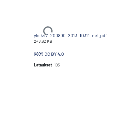
Ladataan...
yksk47_200800_2013_10311_net.pdf
248.62 KB
CC BY 4.0
Lataukset
193