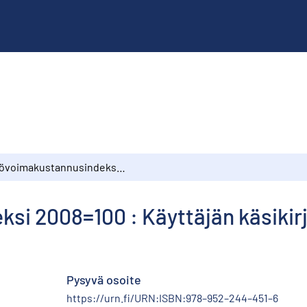
Työvoimakustannusindeksi 2008=100 : Käyttäjän käsikirja
si 2008=100 : Käyttäjän käsikir
Pysyvä osoite
https://urn.fi/URN:ISBN:978–952–244–451–6