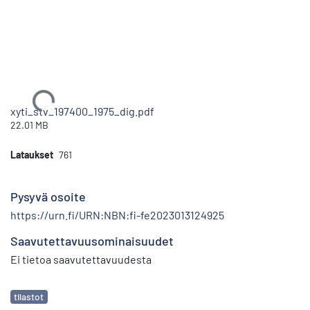
Ladataan...
xyti_stv_197400_1975_dig.pdf
22.01 MB
Lataukset
761
Pysyvä osoite
https://urn.fi/URN:NBN:fi-fe2023013124925
Saavutettavuusominaisuudet
Ei tietoa saavutettavuudesta
Avainsanat
tilastot