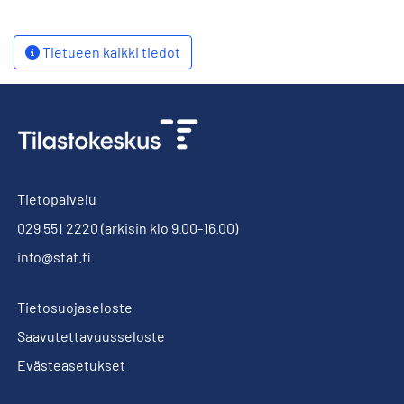
Tietueen kaikki tiedot
Tietopalvelu
029 551 2220
(arkisin klo 9.00-16.00)
info@stat.fi
Tietosuojaseloste
Saavutettavuusseloste
Evästeasetukset