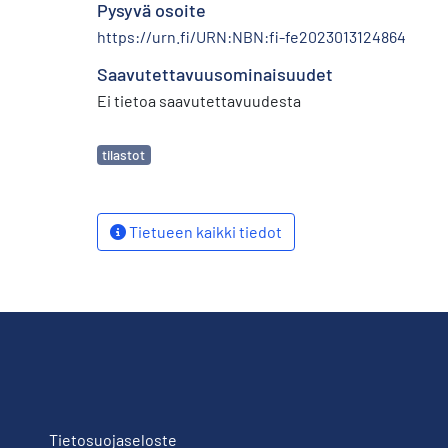
Pysyvä osoite
https://urn.fi/URN:NBN:fi-fe2023013124864
Saavutettavuusominaisuudet
Ei tietoa saavutettavuudesta
Avainsanat
tilastot
Tietueen kaikki tiedot
Tietosuojaseloste