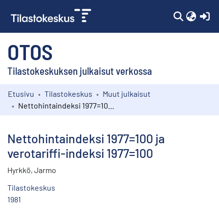
(c
OTOS
Tilastokeskuksen julkaisut verkossa
Etusivu
Tilastokeskus
Muut julkaisut
Kokoelmat
Nettohintaindeksi 1977=100 ja verotariffi-indeksi 1977=100
Selaa
Nettohintaindeksi 1977=100 ja
verotariffi-indeksi 1977=100
Hyrkkö, Jarmo
Tilastokeskus
1981