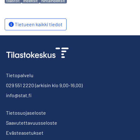
tilastot
indeksit
hintaindeksit
Tietueen kaikki tiedot
Tietopalvelu
029 551 2220
(arkisin klo 9.00-16.00)
info@stat.fi
Tietosuojaseloste
Saavutettavuusseloste
Evästeasetukset