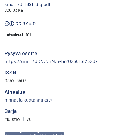
xmui_70_1981_dig.pdf
820.03 KB
CC BY 4.0
Lataukset
101
Pysyvä osoite
https://urn.fi/URN:NBN:fi-fe2023013125207
ISSN
0357-6507
Aihealue
hinnat ja kustannukset
Sarja
Muistio
|
70
Avainsanat