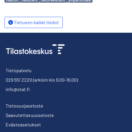
Tietueen kaikki tiedot
Tietopalvelu
029 551 2220
(arkisin klo 9.00-16.00)
info@stat.fi
Tietosuojaseloste
Saavutettavuusseloste
Evästeasetukset