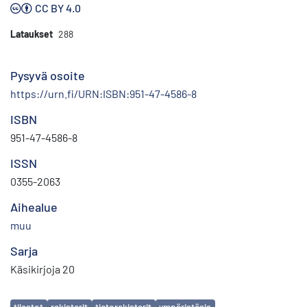
CC BY 4.0
Lataukset
288
Pysyvä osoite
https://urn.fi/URN:ISBN:951-47-4586-8
ISBN
951-47-4586-8
ISSN
0355-2063
Aihealue
muu
Sarja
Käsikirjoja 20
Avainsanat
tilastot
rekisterit
tietorekisterit
ympäristöala