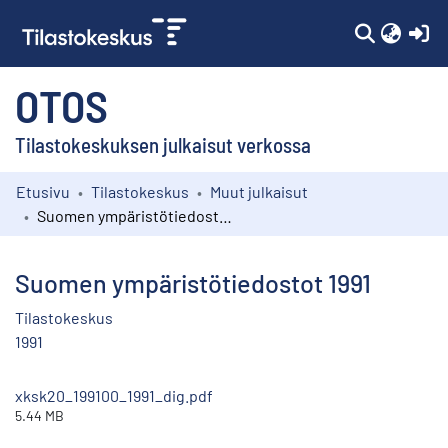
(c
OTOS
Tilastokeskuksen julkaisut verkossa
Etusivu
Tilastokeskus
Muut julkaisut
Kokoelmat
Suomen ympäristötiedostot 1991
Selaa
Suomen ympäristötiedostot 1991
Tilastokeskus
1991
xksk20_199100_1991_dig.pdf
5.44 MB