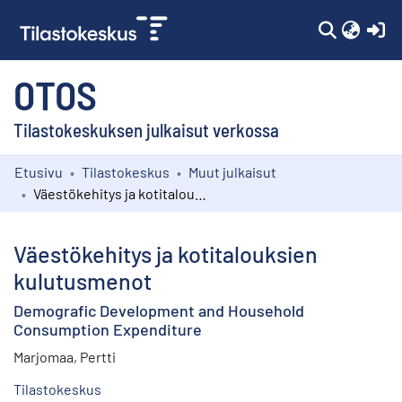
(c
OTOS
Tilastokeskuksen julkaisut verkossa
Etusivu
Tilastokeskus
Muut julkaisut
Kokoelmat
Väestökehitys ja kotitalouksien kulutusmenot
Selaa
Väestökehitys ja kotitalouksien
kulutusmenot
Demografic Development and Household
Consumption Expenditure
Marjomaa, Pertti
Tilastokeskus