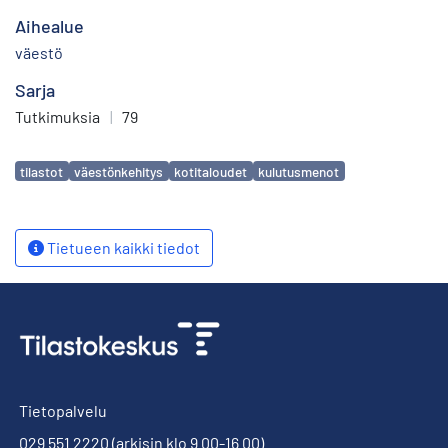
Aihealue
väestö
Sarja
Tutkimuksia
|
79
Avainsanat
tilastot
väestönkehitys
kotitaloudet
kulutusmenot
Tietueen kaikki tiedot
Tietopalvelu
029 551 2220
(arkisin klo 9.00-16.00)