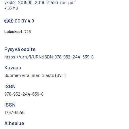
yksk2_201500_2019_21493_net.pdf
4.63 MB
CC BY 4.0
Lataukset
725
Pysyvä osoite
https://urn.fi/URN:ISBN:978–952–244–639–8
Kuvaus
Suomen virallinen tilasto (SVT)
ISBN
978–952–244–639–8
ISSN
1797–5646
Aihealue