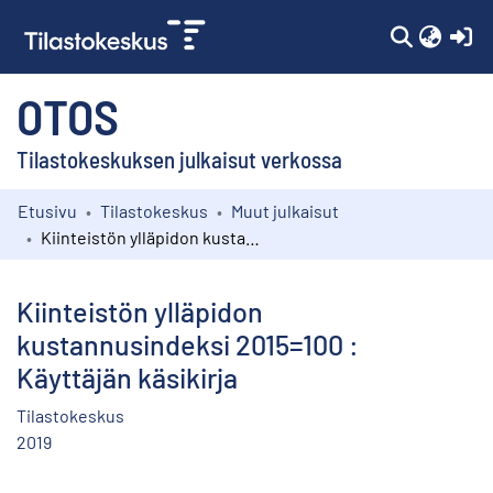
(c
OTOS
Tilastokeskuksen julkaisut verkossa
Etusivu
Tilastokeskus
Muut julkaisut
Kokoelmat
Kiinteistön ylläpidon kustannusindeksi 2015=100 : Käyttäjän käsikirja
Selaa
Kiinteistön ylläpidon
kustannusindeksi 2015=100 :
Käyttäjän käsikirja
Tilastokeskus
2019