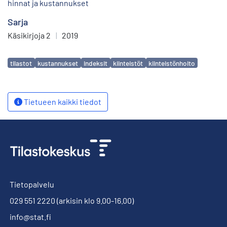
hinnat ja kustannukset
Sarja
Käsikirjoja 2
|
2019
Avainsanat
tilastot
kustannukset
indeksit
kiinteistöt
kiinteistönhoito
Tietueen kaikki tiedot
Tietopalvelu
029 551 2220
(arkisin klo 9.00-16.00)
info@stat.fi