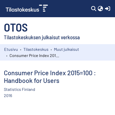
(c
OTOS
Tilastokeskuksen julkaisut verkossa
Etusivu
Tilastokeskus
Muut julkaisut
Kokoelmat
Consumer Price Index 2015=100 : Handbook for Users
Selaa
Consumer Price Index 2015=100 :
Handbook for Users
Statistics Finland
2016