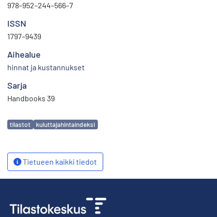
978–952–244–566–7
ISSN
1797–9439
Aihealue
hinnat ja kustannukset
Sarja
Handbooks 39
Avainsanat
tilastot
kuluttajahintaindeksi
Tietueen kaikki tiedot