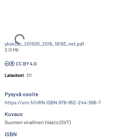
Ladataan...
yksk39c_201500_2016_16193_net.pdf
3.13 MB
CC BY 4.0
Lataukset
311
Pysyvä osoite
https://urn.fi/URN:ISBN:978–952–244–566–7
Kuvaus
Suomen virallinen tilasto (SVT)
ISBN