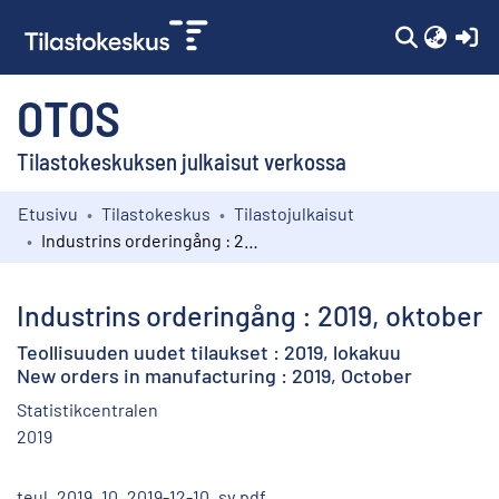
(c
OTOS
Tilastokeskuksen julkaisut verkossa
Etusivu
Tilastokeskus
Tilastojulkaisut
Kokoelmat
Industrins orderingång : 2019, oktober
Selaa
Industrins orderingång : 2019, oktober
Teollisuuden uudet tilaukset : 2019, lokakuu
New orders in manufacturing : 2019, October
Statistikcentralen
2019
teul_2019_10_2019-12-10_sv.pdf