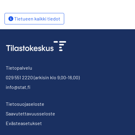
Tietueen kaikki tiedot
Tietopalvelu
029 551 2220
(arkisin klo 9.00-16.00)
info@stat.fi
Tietosuojaseloste
Saavutettavuusseloste
Evästeasetukset