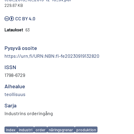
229.67 KB
CC BY 4.0
Lataukset
63
Pysyvä osoite
https://urn.fi/URN:NBN:fi-fe20230919132820
ISSN
1798-6729
Aihealue
teollisuus
Sarja
Industrins orderingång
Avainsanat
index
industri
order
näringsgrenar
produktion