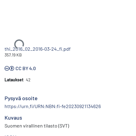
Ladataan...
thi_2016_02_2016-03-24_fi.pdf
357.19 KB
CC BY 4.0
Lataukset
42
Pysyvä osoite
https://urn.fi/URN:NBN:fi-fe20230921134626
Kuvaus
Suomen virallinen tilasto (SVT)