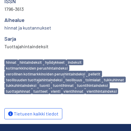
ISSN
1796-3613
Aihealue
hinnat ja kustannukset
Sarja
Tuottajahintaindeksit
Avainsanat
hinnat
hintaindeksit
hyödykkeet
indeksit
kotimarkkinoiden perushintaindeksi
verollinen kotimarkkinoiden perushintaindeksi
pelletit
teollisuuden tuottajahintaindeksi
teollisuus
toimialat
tukkuhinnat
tukkuhintaindeksi
tuonti
tuontihinnat
tuontihintaindeksi
tuottajahinnat
tuotteet
vienti
vientihinnat
vientihintaindeksi
Tietueen kaikki tiedot