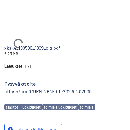
Ladataan...
xksk4_199500_1999_dig.pdf
6.23 MB
Lataukset
1171
Pysyvä osoite
https://urn.fi/URN:NBN:fi-fe2023013125093
Avainsanat
tilastot
luokitukset
toimialaluokitukset
toimiala
Tietueen kaikki tiedot