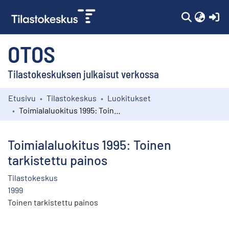
(c
OTOS
Tilastokeskuksen julkaisut verkossa
Etusivu
Tilastokeskus
Luokitukset
Kokoelmat
Toimialaluokitus 1995: Toinen tarkistettu painos
Selaa
Toimialaluokitus 1995: Toinen
tarkistettu painos
Tilastokeskus
1999
Toinen tarkistettu painos