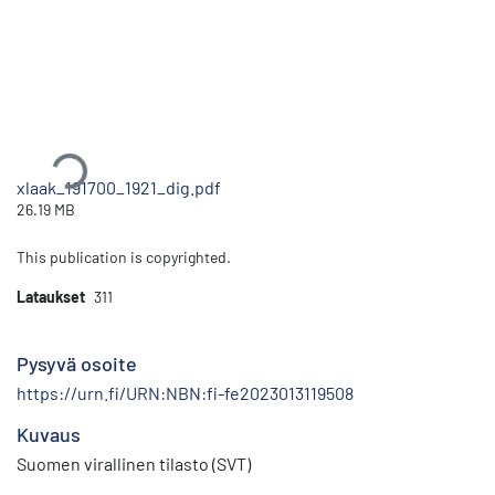
Ladataan...
xlaak_191700_1921_dig.pdf
26.19 MB
This publication is copyrighted.
Lataukset
311
Pysyvä osoite
https://urn.fi/URN:NBN:fi-fe2023013119508
Kuvaus
Suomen virallinen tilasto (SVT)