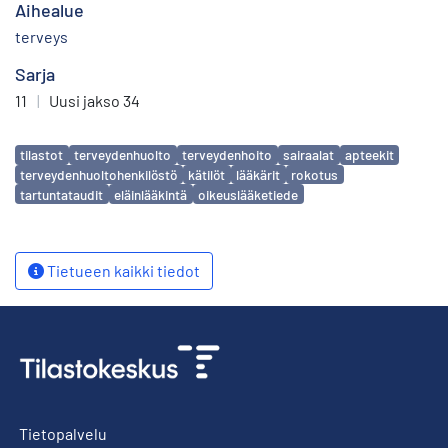
Aihealue
terveys
Sarja
11
|
Uusi jakso 34
Avainsanat
tilastot
terveydenhuolto
terveydenhoito
sairaalat
apteekit
terveydenhuoltohenkilöstö
kätilöt
lääkärit
rokotus
tartuntataudit
eläinlääkintä
oikeuslääketiede
Tietueen kaikki tiedot
Tietopalvelu