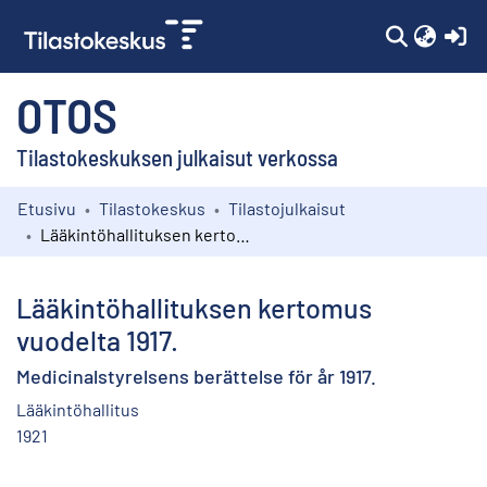
(c
OTOS
Tilastokeskuksen julkaisut verkossa
Etusivu
Tilastokeskus
Tilastojulkaisut
Kokoelmat
Lääkintöhallituksen kertomus vuodelta 1917.
Selaa
Lääkintöhallituksen kertomus
vuodelta 1917.
Medicinalstyrelsens berättelse för år 1917.
Lääkintöhallitus
1921