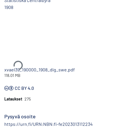
Statistiska Centralbyrå
1908
Ladataan...
xvael39_190000_1908_dig_swe.pdf
118.01 MB
CC BY 4.0
Lataukset
275
Pysyvä osoite
https://urn.fi/URN:NBN:fi-fe2023013112234