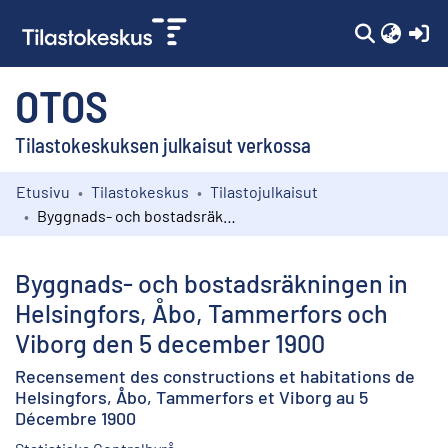
(c
OTOS
Tilastokeskuksen julkaisut verkossa
Etusivu
Tilastokeskus
Tilastojulkaisut
Kokoelmat
Byggnads- och bostadsräkningen in Helsingfors, Åbo, Tammerfors och Viborg den 5 december 1900
Selaa
Byggnads- och bostadsräkningen in
Helsingfors, Åbo, Tammerfors och
Viborg den 5 december 1900
Recensement des constructions et habitations de
Helsingfors, Åbo, Tammerfors et Viborg au 5
Décembre 1900