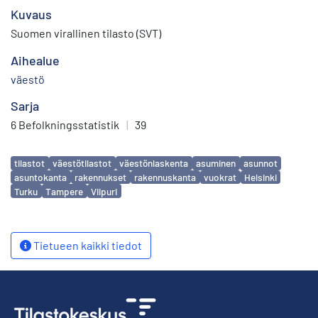
Kuvaus
Suomen virallinen tilasto (SVT)
Aihealue
väestö
Sarja
6 Befolkningsstatistik
|
39
Avainsanat
tilastot
väestötilastot
väestönlaskenta
asuminen
asunnot
asuntokanta
rakennukset
rakennuskanta
vuokrat
Helsinki
Turku
Tampere
Viipuri
Tietueen kaikki tiedot