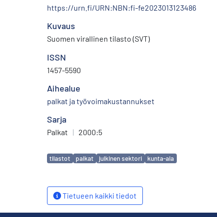
https://urn.fi/URN:NBN:fi-fe2023013123486
Kuvaus
Suomen virallinen tilasto (SVT)
ISSN
1457-5590
Aihealue
palkat ja työvoimakustannukset
Sarja
Palkat
|
2000:5
Avainsanat
tilastot
palkat
julkinen sektori
kunta-ala
Tietueen kaikki tiedot